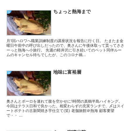
ちょっと熱海まで
旅
月1回ハロワへ職業訓練制度の講座状況を報告に行く日。 たまたま金
曜日午前中の呼び出しだったので、奥さんに午後休取って貰ってささ
ーっと熱海へ小旅行。 先週の軽井沢に引き続いてのペット同伴ルー
ムのキャンセル待ちでしたが、このコロナ禍...
地味に富裕層
旅
奥さんとボーロを連れて腹を空かせに1時間の真鶴半島ハイキング。
今回はテラス日和で良かった。相変わらずの充実ランチで、〆はスイ
ートポテトの古新聞焼き芋仕立て(笑) 老舗旅館＠熱海 顧客要望
で・・ ...