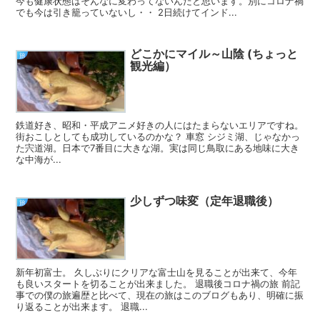
今も健康状態はそんなに変わってないんだと思います。別にコロナ禍
でも今は引き籠っていないし・・ 2日続けてインド...
どこかにマイル～山陰 (ちょっと
旅
観光編）
鉄道好き、昭和・平成アニメ好きの人にはたまらないエリアですね。
街おこしとしても成功しているのかな？ 車窓 シジミ湖、じゃなかっ
た宍道湖。日本で7番目に大きな湖。実は同じ鳥取にある地味に大き
な中海が...
少しずつ味変（定年退職後）
旅
新年初富士。 久しぶりにクリアな富士山を見ることが出来て、今年
も良いスタートを切ることが出来ました。 退職後コロナ禍の旅 前記
事での僕の旅遍歴と比べて、現在の旅はこのブログもあり、明確に振
り返ることが出来ます。 退職...