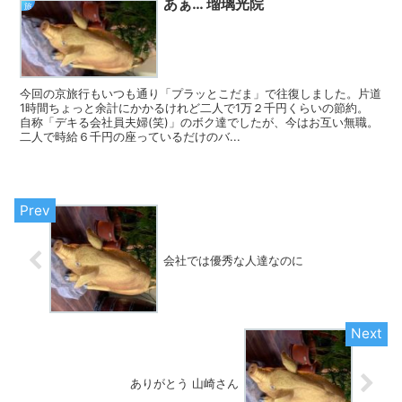
あぁ… 瑠璃光院
旅
今回の京旅行もいつも通り「プラッとこだま」で往復しました。片道
1時間ちょっと余計にかかるけれど二人で1万２千円くらいの節約。
自称「デキる会社員夫婦(笑)」のボク達でしたが、今はお互い無職。
二人で時給６千円の座っているだけのバ...
会社では優秀な人達なのに
ありがとう 山崎さん