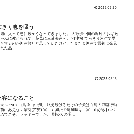
2023.03.20
大きく息を吸う
先週に入って急に暖かくなってきました。 犬散歩仲間の近所のおばあ
ちゃんに教えられて、花見に三浦海岸へ。 河津桜 てっきり河津で早
咲きするのが河津桜だと思っていたけど、たまたま河津で最初に発見
れた品...
2023.03.13
上客になること
犬 versus 白鳥＠山中湖。 吠え続けるだけの子犬は白鳥の威嚇行動
の前にあえなく撃沈(苦笑) 富士五湖旅の醍醐味は、富士山がきれいに
めてこそ。ラッキーでした。 馴染みの場...