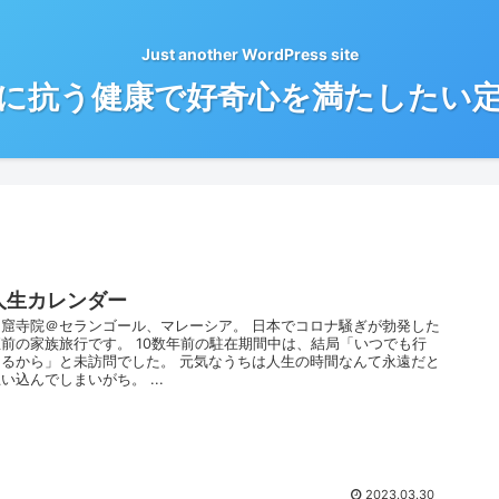
Just another WordPress site
に抗う健康で好奇心を満たしたい
人生カレンダー
洞窟寺院＠セランゴール、マレーシア。 日本でコロナ騒ぎが勃発した
直前の家族旅行です。 10数年前の駐在期間中は、結局「いつでも行
けるから」と未訪問でした。 元気なうちは人生の時間なんて永遠だと
い込んでしまいがち。 ...
2023.03.30