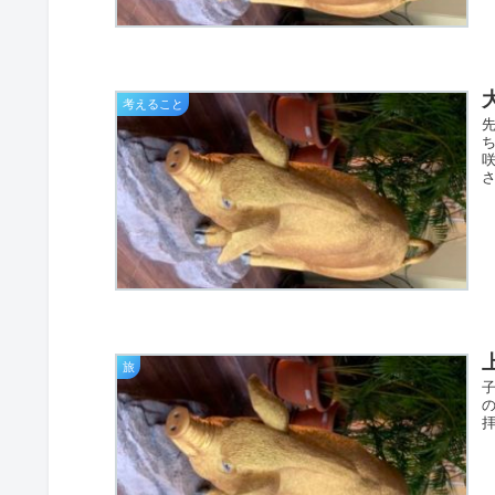
考えること
さ
旅
子
拝