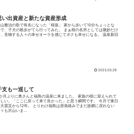
思い出資産と新たな資産形成
福山雅治の歌で有名になった「桜坂」 家から歩いて10分ちょっとな
ので、子犬の散歩がてら行ってみた。 まぁ桜の名所としては微妙だけ
ど、見物する人々の幸せオーラを感じてボクも幸せになる。 温泉新旧
.
2023.03.26
干支も一巡して
3か月ぶりに奥さんと福島の温泉に来ました。 家族の様に迎えられて
嬉しい。「ここに戻って来て良かった」と思う瞬間です。 今月で東日
本大震災から12年。 とりわけ福島は原発絡みでまだ故郷に戻れない
々も沢山いま...