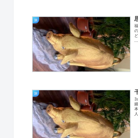
旅
..
旅
人