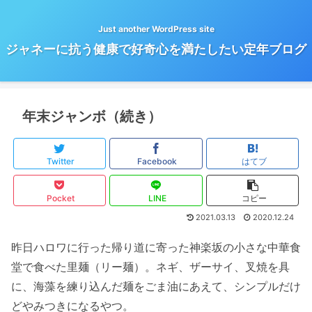
Just another WordPress site
ジャネーに抗う健康で好奇心を満たしたい定年ブログ
年末ジャンボ（続き）
Twitter
Facebook
はてブ
Pocket
LINE
コピー
2021.03.13
2020.12.24
昨日ハロワに行った帰り道に寄った神楽坂の小さな中華食
堂で食べた里麺（リー麺）。ネギ、ザーサイ、叉焼を具
に、海藻を練り込んだ麺をごま油にあえて、シンプルだけ
どやみつきになるやつ。