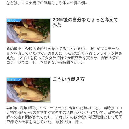
などは、コロナ禍での気晴らしや体力維持の側...
20年後の自分をちょっと考えて
考えること
みた
旅の最中に今後の旅の計画をたてることが多い。 JALがプロモーシ
ョンを出していたので、奥さんに一人旅の許可を得てフライトを押さ
えた。 マイルを使ってタダ券で行くか航空券を買うか、深夜の森の
コテージでコーヒーを飲みながら時間をかけ...
こういう働き方
考えること
4年前に定年退職してハローワークに出向いた時のこと。 当時はコロ
ナ禍で海外からの留学生や実習生の入国もバンされていて、日本語講
師への道も閉ざされており、それ以外の数少ない希望職種として羽田
空港での仕事を探していた。 現役の頃、特...