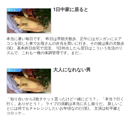
1日中家に居ると
考えること
本当に暑い毎日です。 昨日は早朝犬散歩、正午にはガンガンにエア
コンを回した車でお母さんの弁当を買いに行き、その後は夜の犬散歩
(笑)、基本終日自宅で沈没。 1日外出したら翌日はこういう生活のリ
ズムで、これも一種の体調管理です。まだ...
大人になれない男
考えること
「知り合いから2枚チケット貰ったけど一緒にどう？」 「本当？行く
行く。ありがとう！」 ライブの演劇は本当に久し振りだ。 新しいこ
とには何でもチャレンジしたいお年頃なのだ(笑)。 主演は松平健と
コロッケ...