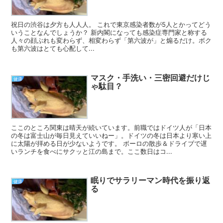
祝日の渋谷は夕方も人人人。 これで東京感染者数が5人とかってどう
いうことなんでしょうか？ 新内閣になっても感染症専門家と称する
人々の顔ぶれも変わらず、相変わらず「第六波が」と煽るだけ。ボク
も第六波はとても心配して...
マスク・手洗い・三密回避だけじ
健康
ゃ駄目？
ここのところ関東は晴天が続いています。前職ではドイツ人が「日本
の冬は富士山が毎日見えていいねー」。ドイツの冬は日本より寒い上
に太陽が拝める日が少ないようです。 ボーロの散歩＆ドライブで遅
いランチを食べにサクッと江の島まで。ここ数日はコ...
眠りでサラリーマン時代を振り返
健康
る