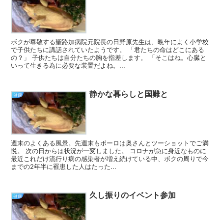
ボクが尊敬する聖路加病院元院長の日野原先生は、晩年によく小学校
で子供たちに講話されていたようです。 「君たちの命はどこにある
の？」 子供たちは自分たちの胸を指差します。 「そこはね。心臓と
いって生きる為に必要な装置だよね。...
静かな暮らしと国難と
健康
週末のよくある風景。先週末もボーロは奥さんとツーショットでご満
悦。 次の日からは状況が一変しました。 コロナが急に身近なものに
最近これだけ流行り病の感染者が増え続けている中、ボクの周りで今
までの2年半に罹患した人はたった...
久し振りのイベント参加
健康