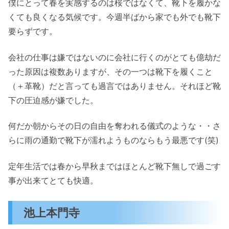
僕にとって春を実感するのは桜ではなくて、靴下を履かな
くても良くなる気候です。今週半ばから家でも外でも靴下
要らずです。
会社の仕事は嫌ではないのに会社に行くのがとても億劫だ
った原因は複数ありますが、その一つは靴下を履くこと
（＋革靴）だと言っても過言ではありません。それほど靴
下の圧迫感が嫌でした。
何だか朝からその日の自由を奪われる儀式のような・・さ
らに雨の通勤で靴下が濡れようものならもう最悪です(笑)
定年生活では春から早秋まではほとんど靴下無しで過ごす
事が出来てとても快適。
池上本門寺