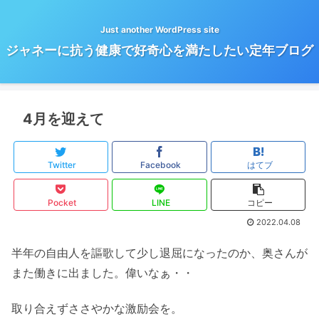
Just another WordPress site
ジャネーに抗う健康で好奇心を満たしたい定年ブログ
4月を迎えて
Twitter
Facebook
はてブ
Pocket
LINE
コピー
2022.04.08
半年の自由人を謳歌して少し退屈になったのか、奥さんが
また働きに出ました。偉いなぁ・・
取り合えずささやかな激励会を。