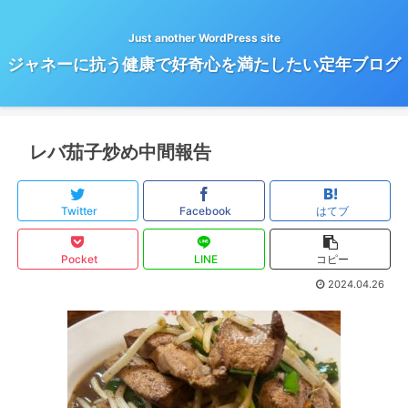
Just another WordPress site
ジャネーに抗う健康で好奇心を満たしたい定年ブログ
レバ茄子炒め中間報告
Twitter
Facebook
はてブ
Pocket
LINE
コピー
2024.04.26