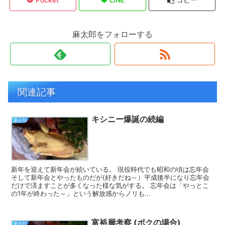
麻太郎をフォローする
関連記事
キシニー爆誕の続編
未分類
新年を迎えて新年会が続いている。 現役時代でも昭和の頃は忘年会
そして新年会とやったものだが(好きだね～）平成後半になり忘年会
だけで済ますことが多くなった様な気がする。 忘年会は「やっとこ
の1年が終わった～」という解放感からノリも...
富裕層考察 (ボクの場合)
未分類