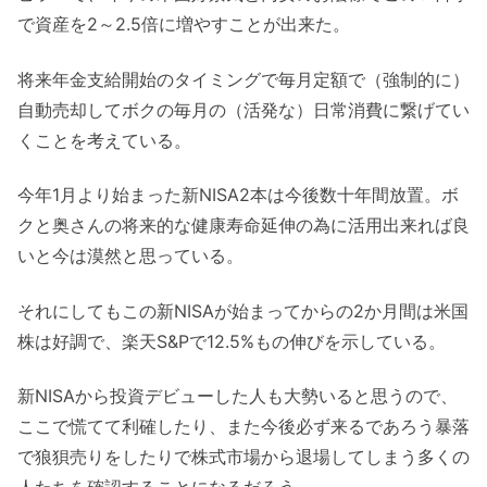
で資産を2～2.5倍に増やすことが出来た。
将来年金支給開始のタイミングで毎月定額で（強制的に）
自動売却してボクの毎月の（活発な）日常消費に繋げてい
くことを考えている。
今年1月より始まった新NISA2本は今後数十年間放置。ボ
クと奥さんの将来的な健康寿命延伸の為に活用出来れば良
いと今は漠然と思っている。
それにしてもこの新NISAが始まってからの2か月間は米国
株は好調で、楽天S&Pで12.5%もの伸びを示している。
新NISAから投資デビューした人も大勢いると思うので、
ここで慌てて利確したり、また今後必ず来るであろう暴落
で狼狽売りをしたりで株式市場から退場してしまう多くの
人たちを確認することになるだろう。