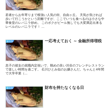
若者からお年寄りまで根強い人気の街、自由ヶ丘。 天気が良ければ
歩いて行こうかという距離ですが、ここでいつも食べるのは小さな中
華食堂のレバニラ炒め。 このボクがビール無しでも大変満足出来る
レベルのレバニラです！ ...
一応考えておく ～ 金融所得増税
未分類
息子の彼女の就職内定祝いで、眺めの良い渋谷のフレンチレストラン
で楽しい時間を過ごす。 石川ひとみ似のお嬢さんだ。ちゃんと4年間
で大学卒業（...
財布を持たなくなる日
未分類