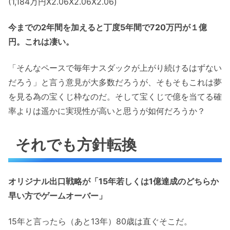
(1,184万円X2.06X2.06X2.06)
今までの2年間を加えると丁度5年間で720万円が１億
円。これは凄い。
「そんなペースで毎年ナスダックが上がり続けるはずない
だろう」と言う意見が大多数だろうが、そもそもこれは夢
を見る為の宝くじ枠なのだ。そして宝くじで億を当てる確
率よりは遥かに実現性が高いと思うが如何だろうか？
それでも方針転換
オリジナル出口戦略が「15年若しくは1億達成のどちらか
早い方でゲームオーバー」
15年と言ったら（あと13年）80歳は直ぐそこだ。