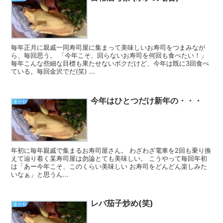
毎年正月に親戚一同寿司屋に集まって美味しいお寿司をつまみなが
ら、毎回思う。 「今年こそ、回らないお寿司を何回も食べたい！」
毎年こんな些細な目標も果たせないボクだけど、今年は既に3回食べ
ている。毎回金沢でだ(笑) ...
今年はひとつだけ新年の・・・
未分類
年初に毎年親戚で集まるお寿司屋さん。 わざわざ電車を2回も乗り換
えて辿り着く某寿司屋は勿論とても美味しい。 こうやって毎回年初
は「あー今年こそ、このくらい美味しい お寿司をどんどん楽しみた
いなぁ」と思うん...
レバ茄子炒め(笑)
未分類