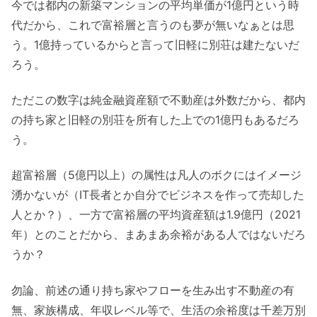
今では都内の新築マンションの平均単価が1億円という時
代だから、これで富裕層と言うのも夢が無いなぁとは思
う。1億持っているからと言って旧軽に別荘は建たないだ
ろう。
ただこの数字は純金融資産額で不動産は外数だから、都内
の持ち家と旧軽の別荘を所有した上での1億円もあるだろ
う。
超富裕層（5億円以上）の属性は凡人のボクにはイメージ
湧かないが（IT長者とか自分でビジネスを作って売却した
人とか？）、一方で富裕層の平均資産額は1.9億円（2021
年）とのことだから、まあまあ余裕がある人ではないだろ
うか？
勿論、前述の通り持ち家やフローを生み出す不動産の有
無、家族構成、年収レベル等で、生活の余裕度は千差万別