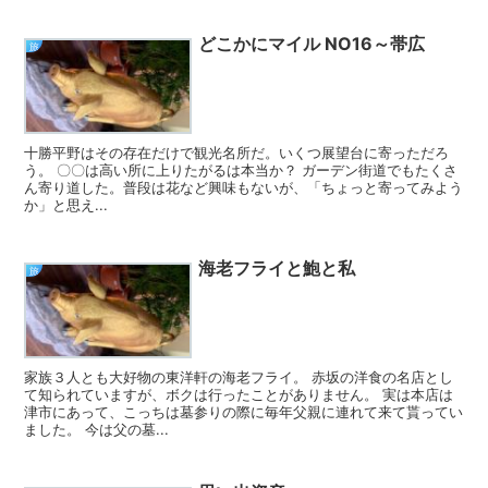
どこかにマイル NO16～帯広
旅
十勝平野はその存在だけで観光名所だ。いくつ展望台に寄っただろ
う。 〇〇は高い所に上りたがるは本当か？ ガーデン街道でもたくさ
ん寄り道した。普段は花など興味もないが、「ちょっと寄ってみよう
か」と思え...
海老フライと鮑と私
旅
家族３人とも大好物の東洋軒の海老フライ。 赤坂の洋食の名店とし
て知られていますが、ボクは行ったことがありません。 実は本店は
津市にあって、こっちは墓参りの際に毎年父親に連れて来て貰ってい
ました。 今は父の墓...