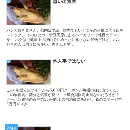
思い出資産
旅
パン大好き奥さん。都内は勿論、旅先でもいくつかのお気に入り店を
ストック。 そのひとつ、伊豆高原にあるベーカリーで軽目のランチ
を。 ボクは（健康上の理由で）めったに食さない代物だけど、パン
好きの人は周りにも多い。奥さんも平...
他人事ではない
旅
この1年近く旅サイトから5,000円クーポンが毎週の様に出てくる。
この物価高に随分と気前が良い。上級会員限定企画なのだろうか？
クーポン獲得の条件の5万円以上の宿泊費にあわせ、森のコテージで
5万円ぎりぎ...