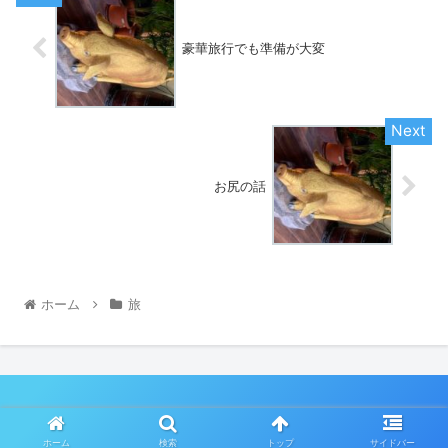
豪華旅行でも準備が大変
お尻の話
ホーム
旅
© 2020 ジャネーに抗う健康で好奇心を満たしたい定年ブログ.
ホーム
検索
トップ
サイドバー