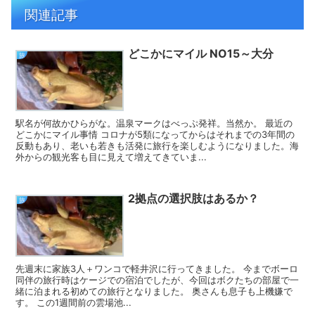
関連記事
どこかにマイル NO15～大分
旅
駅名が何故かひらがな。温泉マークはべっぷ発祥。当然か。 最近の
どこかにマイル事情 コロナが5類になってからはそれまでの3年間の
反動もあり、老いも若きも活発に旅行を楽しむようになりました。海
外からの観光客も目に見えて増えてきていま...
2拠点の選択肢はあるか？
旅
先週末に家族3人＋ワンコで軽井沢に行ってきました。 今までボーロ
同伴の旅行時はケージでの宿泊でしたが、今回はボクたちの部屋で一
緒に泊まれる初めての旅行となりました。 奥さんも息子も上機嫌で
す。 この1週間前の雲場池...