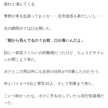
謝れと凄んてくる。
警察が来る迄謝っておくか・・近所迷惑も甚だしいし・・
次の瞬間ボクは口を開いた。
「朝から呑んでるの？お前、口が臭いんだよ」
顔に一発貰うくらいの距離感だったけど、ちょうどサイレ
ンが聞こえて来た。
ボクとこの男以外にも近所の住民が110番したのだろう。
何とパトカー5台と警官20人、そして刑事まで来た。
こいつ助かったな。ボクに手を出していたら現行犯逮捕だ
った。