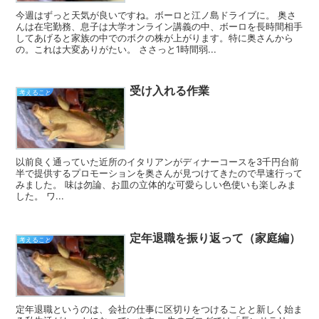
今週はずっと天気が良いですね。ボーロと江ノ島ドライブに。 奥さ
んは在宅勤務、息子は大学オンライン講義の中、ボーロを長時間相手
してあげると家族の中でのボクの株が上がります。特に奥さんから
の。これは大変ありがたい。 ささっと1時間弱...
受け入れる作業
考えること
以前良く通っていた近所のイタリアンがディナーコースを3千円台前
半で提供するプロモーションを奥さんが見つけてきたので早速行って
みました。 味は勿論、お皿の立体的な可愛らしい色使いも楽しみま
した。 ワ...
定年退職を振り返って（家庭編）
考えること
定年退職というのは、会社の仕事に区切りをつけることと新しく始ま