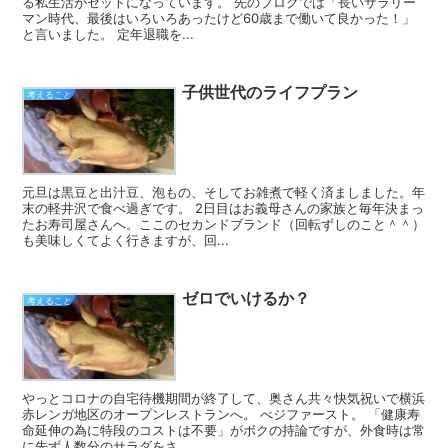
る私生活がセットになっています。 先のブログでは「長いサラリー
マン時代、最後はいろいろあったけど60歳まで働いて良かった！」
と言いました。 定年退職を...
子供世代のライフプラン
考えること
元旦は黒豆と出汁豆、泡もの、そしてお雑煮で軽く済ましました。年
末の軽井沢で食べ過ぎです。 2日目はお義母さんの家族と毎年決まっ
たお寿司屋さんへ。ここのセカンドブランド（回転ずしのこと＾＾）
も美味しくてよく行きますが、回...
ゼロでいけるか？
考えること
やっとコロナの自宅待機期間が終了して、奥さん共々快気祝いで横浜
赤レンガ地区のオープンレストランへ。 べジファースト。 「健康寿
命延伸の為に特段のコストは不要」がボクの持論ですが、外食時は常
に先ず人数分のサラダをさ...