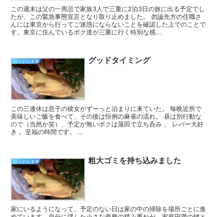
この週末は父の一周忌で家族3人で三重に2泊3日の旅に出る予定でし
たが、この緊急事態宣言となり取り止めました。 勿論先方の住職さ
んには東京から行ってご迷惑にならないことを確認した上でのことで
す。東京に住んでいるボク達が三重に行く特別な感...
グッドタイミング
日々の出来事
この三連休は息子の彼女がずーっと泊まりに来ていた。 毎晩近所で
美味しいご飯を食べて、その後は恒例の麻雀の流れ。 昼は別行動な
ので（当然か笑）、予定が無いボクは蒲田で立ち呑み 。 レバー大好
き 。至福の時間です。 ...
粗大ゴミを持ち込みました
日々の出来事
家にいるようになって、予定のない日は家の中の掃除を場所ごとに進
めています。自分に課した小さな義務の積み重ねが、家庭円満の鍵と