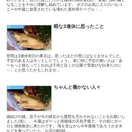
なることを十分に理解し始めています。 ボクのお気に入りのバルコ
ニーや中庭に放置されている壊れた屋外用テーブル・...
暇な3連休に思ったこと
日々の出来事
世間は3連休初日の東京は、思ったほどの雪にはなりませんでした。
予定のある人はホッとしたでしょう。 逆に特に予定の無い人は「あ
ーもっと積もってくれれば子供と近くの公園で雪遊びが出来たのに
～」とか思ったかもしれませ...
ちゃんと働かない人々
日々の出来事
縁結びの鐘。息子が今の彼女から愛想を尽かされないことをお願いし
ました(笑)。。 今週はずーっと雨模様の天気予報で、その前にボー
ロと湘南散歩に来たのです。 海を見ながら今年最後であろうかき氷
などを食べていたら、お店のBGM...